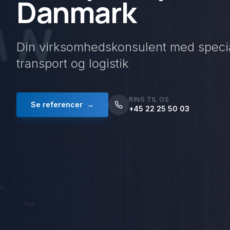
Danmark
Din virksomhedskonsulent med specia
transport og logistik
RING TIL OS
Se referencer
→
+45 22 25 50 03